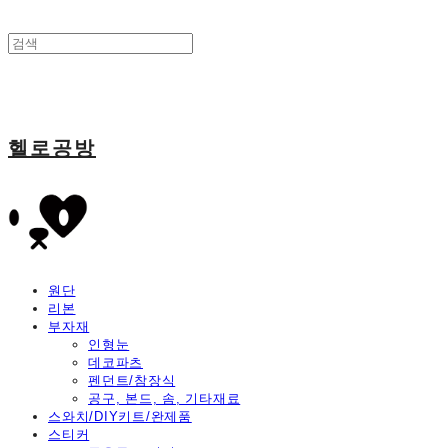
헬로공방
원단
리본
부자재
인형눈
데코파츠
펜던트/참장식
공구, 본드, 솜, 기타재료
스와치/DIY키트/완제품
스티커