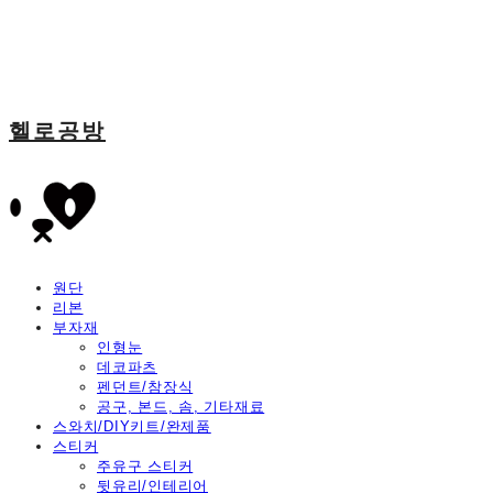
헬로공방
원단
리본
부자재
인형눈
데코파츠
펜던트/참장식
공구, 본드, 솜, 기타재료
스와치/DIY키트/완제품
스티커
주유구 스티커
뒷유리/인테리어