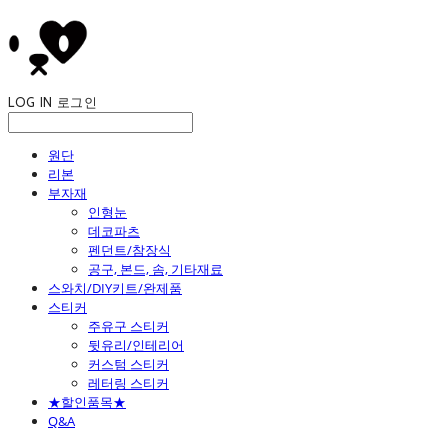
LOG IN
로그인
원단
리본
부자재
인형눈
데코파츠
펜던트/참장식
공구, 본드, 솜, 기타재료
스와치/DIY키트/완제품
스티커
주유구 스티커
뒷유리/인테리어
커스텀 스티커
레터링 스티커
★할인품목★
Q&A