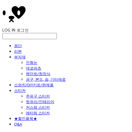
LOG IN
로그인
원단
리본
부자재
인형눈
데코파츠
펜던트/참장식
공구, 본드, 솜, 기타재료
스와치/DIY키트/완제품
스티커
주유구 스티커
뒷유리/인테리어
커스텀 스티커
레터링 스티커
★할인품목★
Q&A