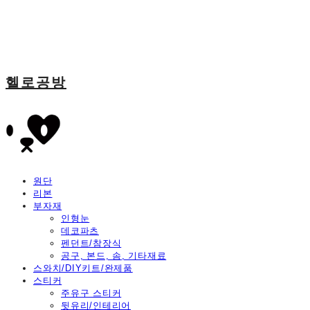
헬로공방
원단
리본
부자재
인형눈
데코파츠
펜던트/참장식
공구, 본드, 솜, 기타재료
스와치/DIY키트/완제품
스티커
주유구 스티커
뒷유리/인테리어