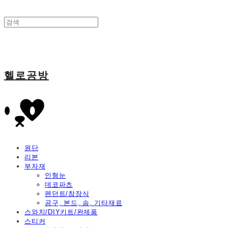
헬로공방
원단
리본
부자재
인형눈
데코파츠
펜던트/참장식
공구, 본드, 솜, 기타재료
스와치/DIY키트/완제품
스티커