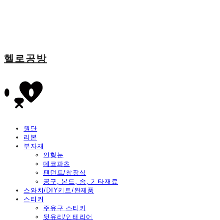
헬로공방
원단
리본
부자재
인형눈
데코파츠
펜던트/참장식
공구, 본드, 솜, 기타재료
스와치/DIY키트/완제품
스티커
주유구 스티커
뒷유리/인테리어