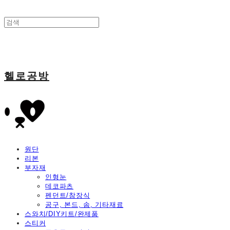
헬로공방
원단
리본
부자재
인형눈
데코파츠
펜던트/참장식
공구, 본드, 솜, 기타재료
스와치/DIY키트/완제품
스티커