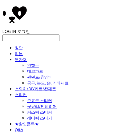
LOG IN
로그인
원단
리본
부자재
인형눈
데코파츠
펜던트/참장식
공구, 본드, 솜, 기타재료
스와치/DIY키트/완제품
스티커
주유구 스티커
뒷유리/인테리어
커스텀 스티커
레터링 스티커
★할인품목★
Q&A