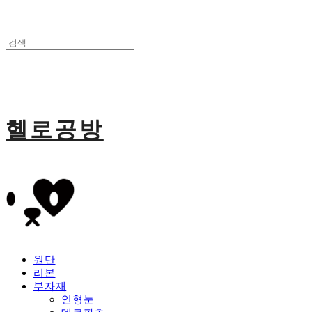
헬로공방
원단
리본
부자재
인형눈