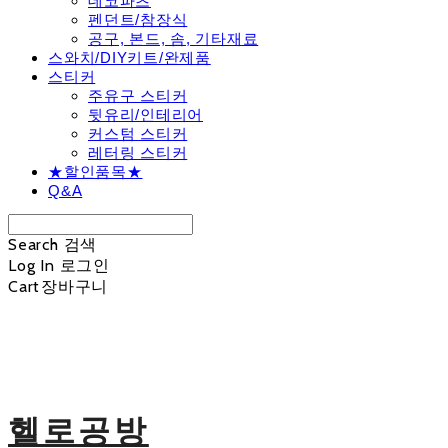
데코파츠
펜던트/참장식
공구, 본드, 솜, 기타재료
스와치/DIY키트/완제품
스티커
주유구 스티커
뒷유리/인테리어
커스텀 스티커
레터링 스티커
★할인품목★
Q&A
Search
검색
Log In
로그인
Cart
장바구니
헬로공방