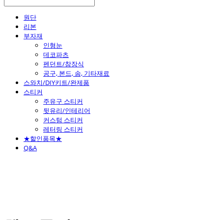
원단
리본
부자재
인형눈
데코파츠
펜던트/참장식
공구, 본드, 솜, 기타재료
스와치/DIY키트/완제품
스티커
주유구 스티커
뒷유리/인테리어
커스텀 스티커
레터링 스티커
★할인품목★
Q&A