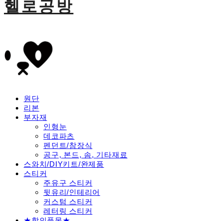
헬로공방
원단
리본
부자재
인형눈
데코파츠
펜던트/참장식
공구, 본드, 솜, 기타재료
스와치/DIY키트/완제품
스티커
주유구 스티커
뒷유리/인테리어
커스텀 스티커
레터링 스티커
★할인품목★