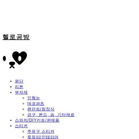
헬로공방
원단
리본
부자재
인형눈
데코파츠
펜던트/참장식
공구, 본드, 솜, 기타재료
스와치/DIY키트/완제품
스티커
주유구 스티커
뒷유리/인테리어