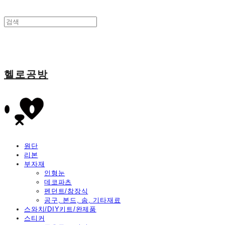
헬로공방
원단
리본
부자재
인형눈
데코파츠
펜던트/참장식
공구, 본드, 솜, 기타재료
스와치/DIY키트/완제품
스티커