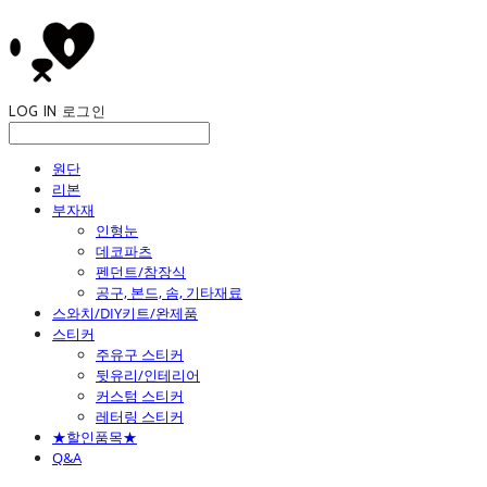
LOG IN
로그인
원단
리본
부자재
인형눈
데코파츠
펜던트/참장식
공구, 본드, 솜, 기타재료
스와치/DIY키트/완제품
스티커
주유구 스티커
뒷유리/인테리어
커스텀 스티커
레터링 스티커
★할인품목★
Q&A