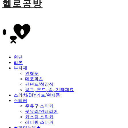
헬로공방
원단
리본
부자재
인형눈
데코파츠
펜던트/참장식
공구, 본드, 솜, 기타재료
스와치/DIY키트/완제품
스티커
주유구 스티커
뒷유리/인테리어
커스텀 스티커
레터링 스티커
★할인품목★