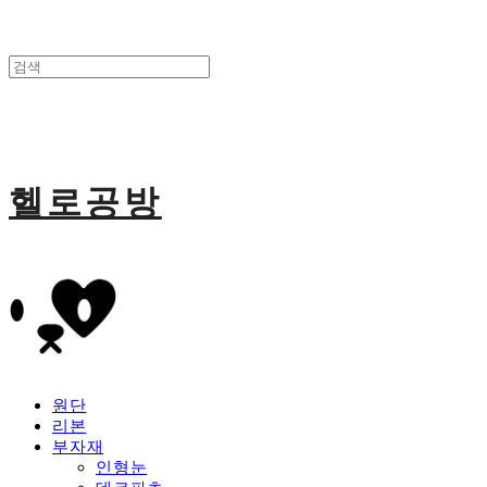
헬로공방
원단
리본
부자재
인형눈