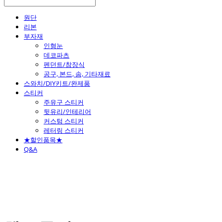
원단
리본
부자재
인형눈
데코파츠
펜던트/참장식
공구, 본드, 솜, 기타재료
스와치/DIY키트/완제품
스티커
주유구 스티커
뒷유리/인테리어
커스텀 스티커
레터링 스티커
★할인품목★
Q&A