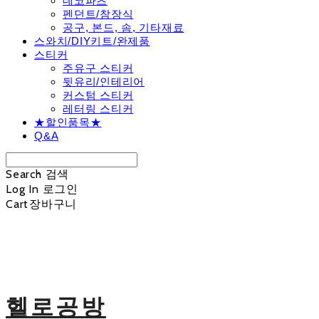
데코파츠
펜던트/참장식
공구, 본드, 솜, 기타재료
스와치/DIY키트/완제품
스티커
주유구 스티커
뒷유리/인테리어
커스텀 스티커
레터링 스티커
★할인품목★
Q&A
Search
검색
Log In
로그인
Cart
장바구니
헬로공방