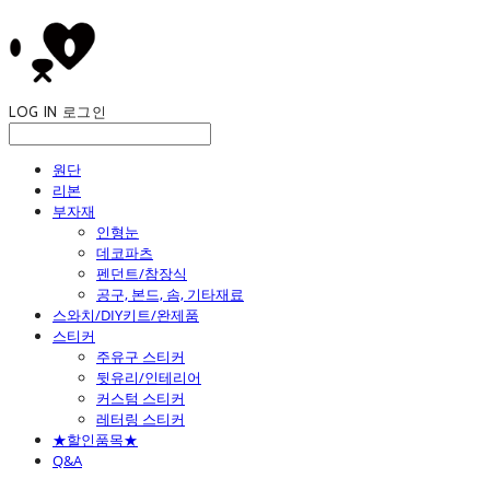
LOG IN
로그인
원단
리본
부자재
인형눈
데코파츠
펜던트/참장식
공구, 본드, 솜, 기타재료
스와치/DIY키트/완제품
스티커
주유구 스티커
뒷유리/인테리어
커스텀 스티커
레터링 스티커
★할인품목★
Q&A