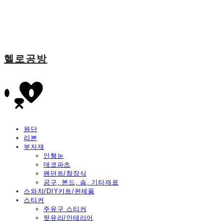
헬로공방
원단
리본
부자재
인형눈
데코파츠
펜던트/참장식
공구, 본드, 솜, 기타재료
스와치/DIY키트/완제품
스티커
주유구 스티커
뒷유리/인테리어