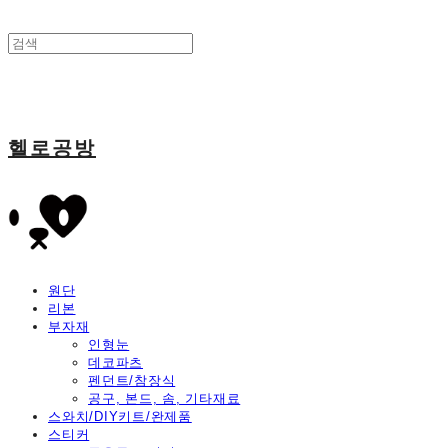
헬로공방
원단
리본
부자재
인형눈
데코파츠
펜던트/참장식
공구, 본드, 솜, 기타재료
스와치/DIY키트/완제품
스티커