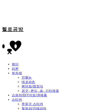
헬로공방
원단
리본
부자재
인형눈
데코파츠
펜던트/참장식
공구, 본드, 솜, 기타재료
스와치/DIY키트/완제품
스티커
주유구 스티커
뒷유리/인테리어