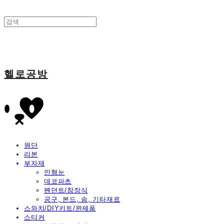
헬로공방
원단
리본
부자재
인형눈
데코파츠
펜던트/참장식
공구, 본드, 솜, 기타재료
스와치/DIY키트/완제품
스티커