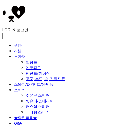
LOG IN
로그인
원단
리본
부자재
인형눈
데코파츠
펜던트/참장식
공구, 본드, 솜, 기타재료
스와치/DIY키트/완제품
스티커
주유구 스티커
뒷유리/인테리어
커스텀 스티커
레터링 스티커
★할인품목★
Q&A