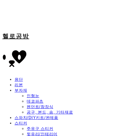
헬로공방
원단
리본
부자재
인형눈
데코파츠
펜던트/참장식
공구, 본드, 솜, 기타재료
스와치/DIY키트/완제품
스티커
주유구 스티커
뒷유리/인테리어