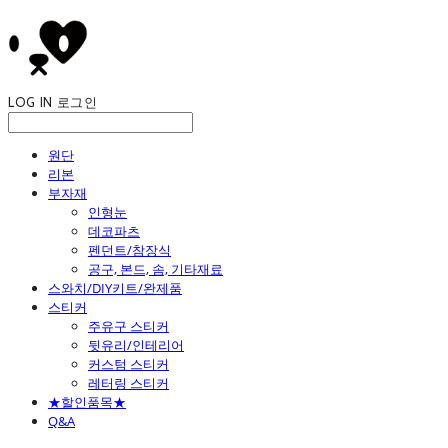
LOG IN
로그인
원단
리본
부자재
인형눈
데코파츠
펜던트/참장식
공구, 본드, 솜, 기타재료
스와치/DIY키트/완제품
스티커
주유구 스티커
뒷유리/인테리어
커스텀 스티커
레터링 스티커
★할인품목★
Q&A