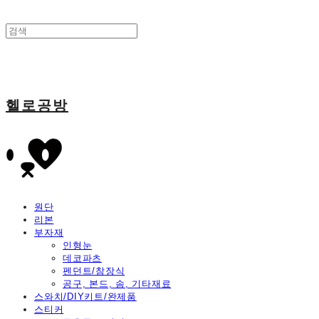
헬로공방
원단
리본
부자재
인형눈
데코파츠
펜던트/참장식
공구, 본드, 솜, 기타재료
스와치/DIY키트/완제품
스티커