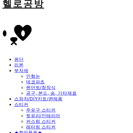
헬로공방
원단
리본
부자재
인형눈
데코파츠
펜던트/참장식
공구, 본드, 솜, 기타재료
스와치/DIY키트/완제품
스티커
주유구 스티커
뒷유리/인테리어
커스텀 스티커
레터링 스티커
★할인품목★