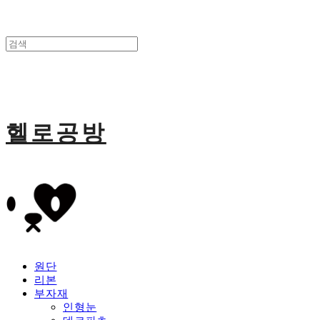
헬로공방
원단
리본
부자재
인형눈