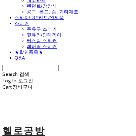
데코파츠
펜던트/참장식
공구, 본드, 솜, 기타재료
스와치/DIY키트/완제품
스티커
주유구 스티커
뒷유리/인테리어
커스텀 스티커
레터링 스티커
★할인품목★
Q&A
Search
검색
Log In
로그인
Cart
장바구니
헬로공방