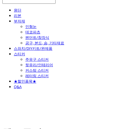
원단
리본
부자재
인형눈
데코파츠
펜던트/참장식
공구, 본드, 솜, 기타재료
스와치/DIY키트/완제품
스티커
주유구 스티커
뒷유리/인테리어
커스텀 스티커
레터링 스티커
★할인품목★
Q&A