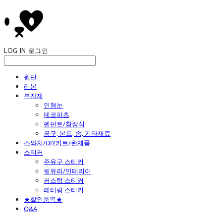
LOG IN
로그인
원단
리본
부자재
인형눈
데코파츠
펜던트/참장식
공구, 본드, 솜, 기타재료
스와치/DIY키트/완제품
스티커
주유구 스티커
뒷유리/인테리어
커스텀 스티커
레터링 스티커
★할인품목★
Q&A