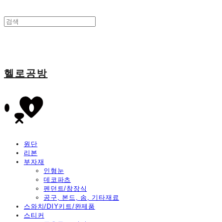
헬로공방
원단
리본
부자재
인형눈
데코파츠
펜던트/참장식
공구, 본드, 솜, 기타재료
스와치/DIY키트/완제품
스티커