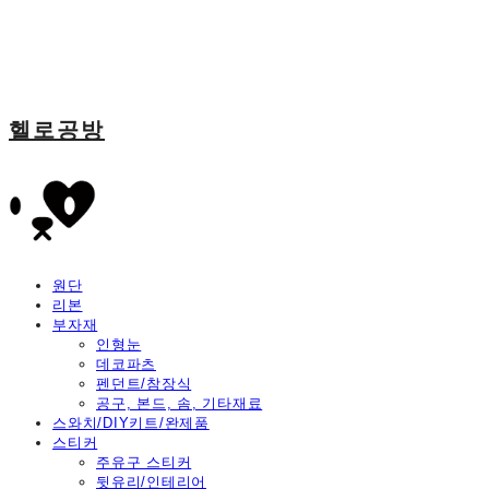
헬로공방
원단
리본
부자재
인형눈
데코파츠
펜던트/참장식
공구, 본드, 솜, 기타재료
스와치/DIY키트/완제품
스티커
주유구 스티커
뒷유리/인테리어