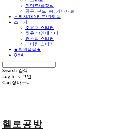
데코파츠
펜던트/참장식
공구, 본드, 솜, 기타재료
스와치/DIY키트/완제품
스티커
주유구 스티커
뒷유리/인테리어
커스텀 스티커
레터링 스티커
★할인품목★
Q&A
Search
검색
Log In
로그인
Cart
장바구니
헬로공방