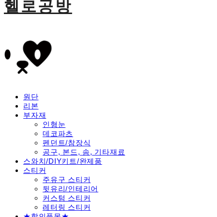
헬로공방
원단
리본
부자재
인형눈
데코파츠
펜던트/참장식
공구, 본드, 솜, 기타재료
스와치/DIY키트/완제품
스티커
주유구 스티커
뒷유리/인테리어
커스텀 스티커
레터링 스티커
★할인품목★