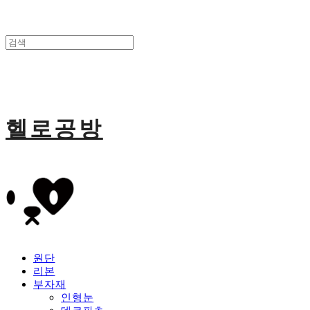
헬로공방
원단
리본
부자재
인형눈