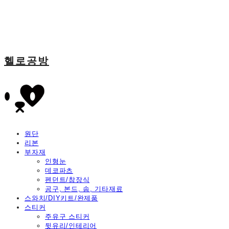
헬로공방
원단
리본
부자재
인형눈
데코파츠
펜던트/참장식
공구, 본드, 솜, 기타재료
스와치/DIY키트/완제품
스티커
주유구 스티커
뒷유리/인테리어