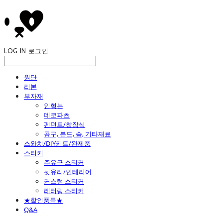
LOG IN
로그인
원단
리본
부자재
인형눈
데코파츠
펜던트/참장식
공구, 본드, 솜, 기타재료
스와치/DIY키트/완제품
스티커
주유구 스티커
뒷유리/인테리어
커스텀 스티커
레터링 스티커
★할인품목★
Q&A