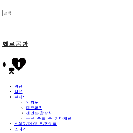
헬로공방
원단
리본
부자재
인형눈
데코파츠
펜던트/참장식
공구, 본드, 솜, 기타재료
스와치/DIY키트/완제품
스티커