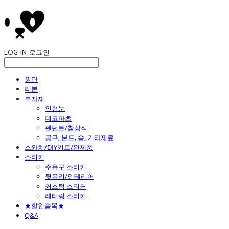
LOG IN
로그인
원단
리본
부자재
인형눈
데코파츠
펜던트/참장식
공구, 본드, 솜, 기타재료
스와치/DIY키트/완제품
스티커
주유구 스티커
뒷유리/인테리어
커스텀 스티커
레터링 스티커
★할인품목★
Q&A