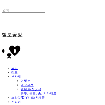
헬로공방
원단
리본
부자재
인형눈
데코파츠
펜던트/참장식
공구, 본드, 솜, 기타재료
스와치/DIY키트/완제품
스티커