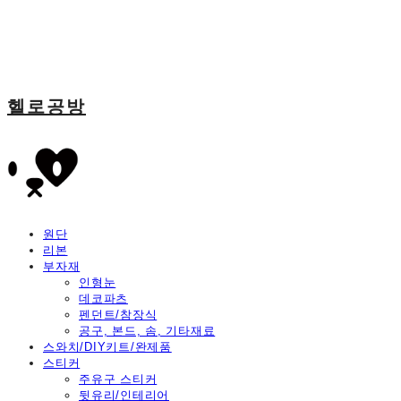
헬로공방
원단
리본
부자재
인형눈
데코파츠
펜던트/참장식
공구, 본드, 솜, 기타재료
스와치/DIY키트/완제품
스티커
주유구 스티커
뒷유리/인테리어