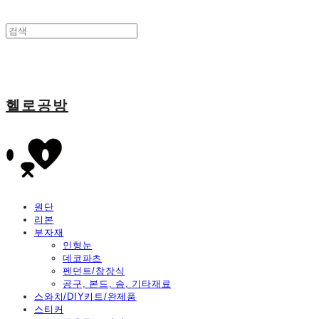
헬로공방
원단
리본
부자재
인형눈
데코파츠
펜던트/참장식
공구, 본드, 솜, 기타재료
스와치/DIY키트/완제품
스티커