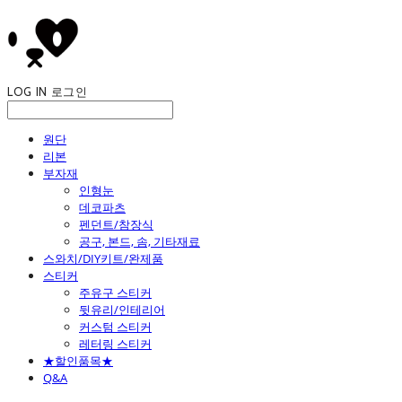
LOG IN
로그인
원단
리본
부자재
인형눈
데코파츠
펜던트/참장식
공구, 본드, 솜, 기타재료
스와치/DIY키트/완제품
스티커
주유구 스티커
뒷유리/인테리어
커스텀 스티커
레터링 스티커
★할인품목★
Q&A