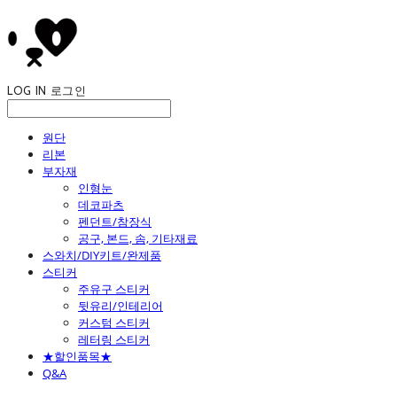
LOG IN
로그인
원단
리본
부자재
인형눈
데코파츠
펜던트/참장식
공구, 본드, 솜, 기타재료
스와치/DIY키트/완제품
스티커
주유구 스티커
뒷유리/인테리어
커스텀 스티커
레터링 스티커
★할인품목★
Q&A