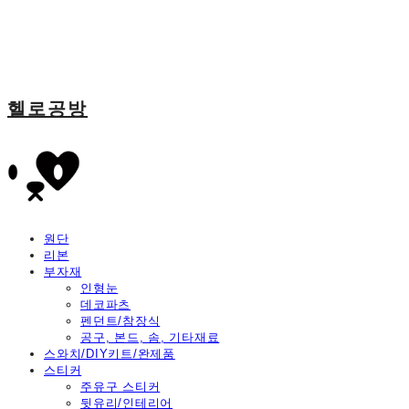
헬로공방
원단
리본
부자재
인형눈
데코파츠
펜던트/참장식
공구, 본드, 솜, 기타재료
스와치/DIY키트/완제품
스티커
주유구 스티커
뒷유리/인테리어