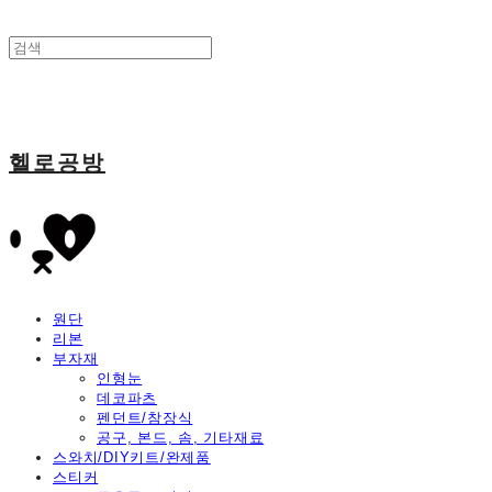
헬로공방
원단
리본
부자재
인형눈
데코파츠
펜던트/참장식
공구, 본드, 솜, 기타재료
스와치/DIY키트/완제품
스티커