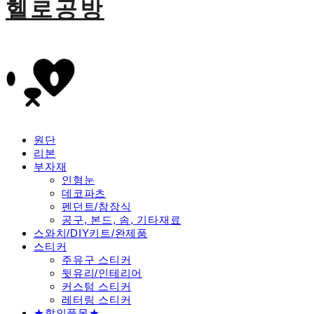
헬로공방
원단
리본
부자재
인형눈
데코파츠
펜던트/참장식
공구, 본드, 솜, 기타재료
스와치/DIY키트/완제품
스티커
주유구 스티커
뒷유리/인테리어
커스텀 스티커
레터링 스티커
★할인품목★