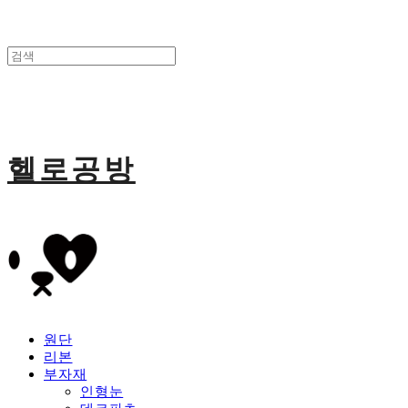
헬로공방
원단
리본
부자재
인형눈