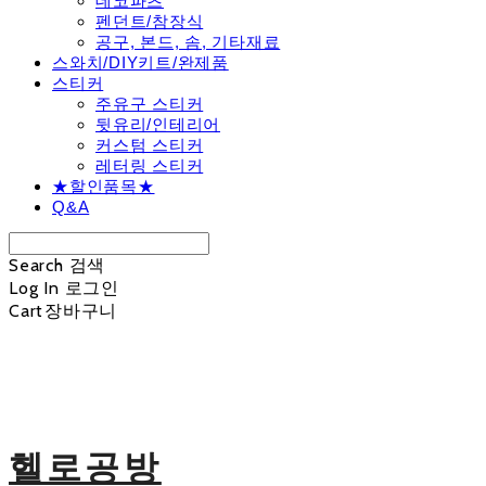
데코파츠
펜던트/참장식
공구, 본드, 솜, 기타재료
스와치/DIY키트/완제품
스티커
주유구 스티커
뒷유리/인테리어
커스텀 스티커
레터링 스티커
★할인품목★
Q&A
Search
검색
Log In
로그인
Cart
장바구니
헬로공방