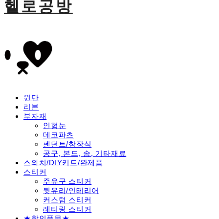
헬로공방
원단
리본
부자재
인형눈
데코파츠
펜던트/참장식
공구, 본드, 솜, 기타재료
스와치/DIY키트/완제품
스티커
주유구 스티커
뒷유리/인테리어
커스텀 스티커
레터링 스티커
★할인품목★