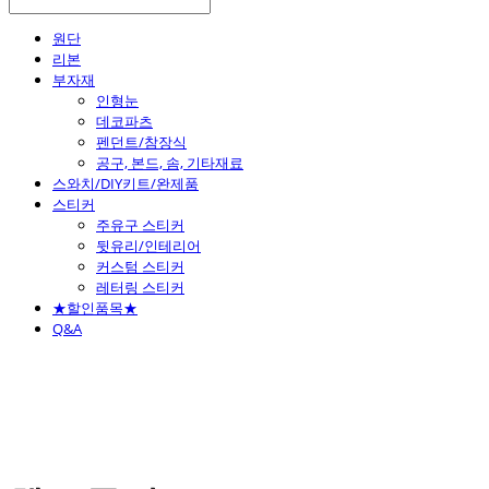
원단
리본
부자재
인형눈
데코파츠
펜던트/참장식
공구, 본드, 솜, 기타재료
스와치/DIY키트/완제품
스티커
주유구 스티커
뒷유리/인테리어
커스텀 스티커
레터링 스티커
★할인품목★
Q&A