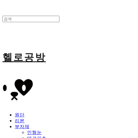
헬로공방
원단
리본
부자재
인형눈