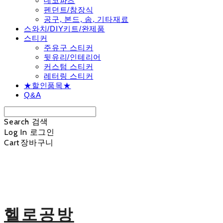
데코파츠
펜던트/참장식
공구, 본드, 솜, 기타재료
스와치/DIY키트/완제품
스티커
주유구 스티커
뒷유리/인테리어
커스텀 스티커
레터링 스티커
★할인품목★
Q&A
Search
검색
Log In
로그인
Cart
장바구니
헬로공방