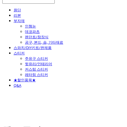
원단
리본
부자재
인형눈
데코파츠
펜던트/참장식
공구, 본드, 솜, 기타재료
스와치/DIY키트/완제품
스티커
주유구 스티커
뒷유리/인테리어
커스텀 스티커
레터링 스티커
★할인품목★
Q&A