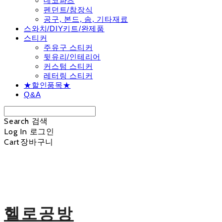
데코파츠
펜던트/참장식
공구, 본드, 솜, 기타재료
스와치/DIY키트/완제품
스티커
주유구 스티커
뒷유리/인테리어
커스텀 스티커
레터링 스티커
★할인품목★
Q&A
Search
검색
Log In
로그인
Cart
장바구니
헬로공방