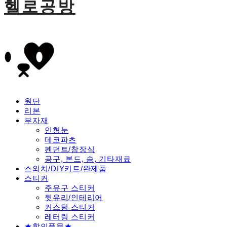
헬로공방
원단
리본
부자재
인형눈
데코파츠
펜던트/참장식
공구, 본드, 솜, 기타재료
스와치/DIY키트/완제품
스티커
주유구 스티커
뒷유리/인테리어
커스텀 스티커
레터링 스티커
★할인품목★