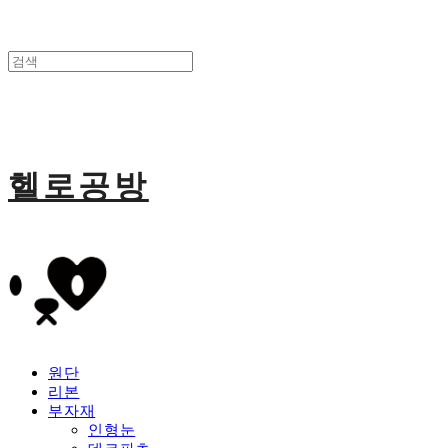
헬로공방
원단
리본
부자재
인형눈