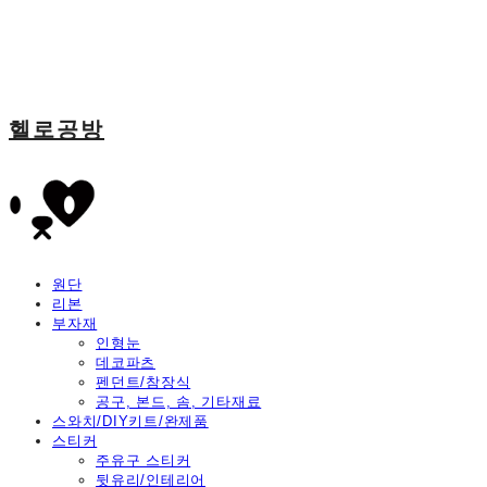
헬로공방
원단
리본
부자재
인형눈
데코파츠
펜던트/참장식
공구, 본드, 솜, 기타재료
스와치/DIY키트/완제품
스티커
주유구 스티커
뒷유리/인테리어