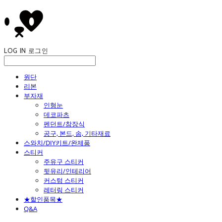
LOG IN
로그인
원단
리본
부자재
인형눈
데코파츠
펜던트/참장식
공구, 본드, 솜, 기타재료
스와치/DIY키트/완제품
스티커
주유구 스티커
뒷유리/인테리어
커스텀 스티커
레터링 스티커
★할인품목★
Q&A