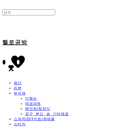
헬로공방
원단
리본
부자재
인형눈
데코파츠
펜던트/참장식
공구, 본드, 솜, 기타재료
스와치/DIY키트/완제품
스티커