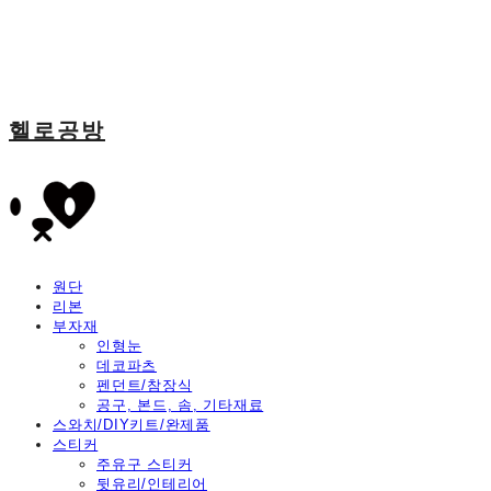
헬로공방
원단
리본
부자재
인형눈
데코파츠
펜던트/참장식
공구, 본드, 솜, 기타재료
스와치/DIY키트/완제품
스티커
주유구 스티커
뒷유리/인테리어