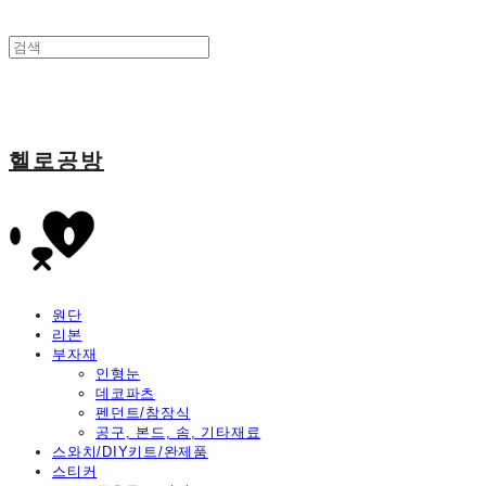
헬로공방
원단
리본
부자재
인형눈
데코파츠
펜던트/참장식
공구, 본드, 솜, 기타재료
스와치/DIY키트/완제품
스티커