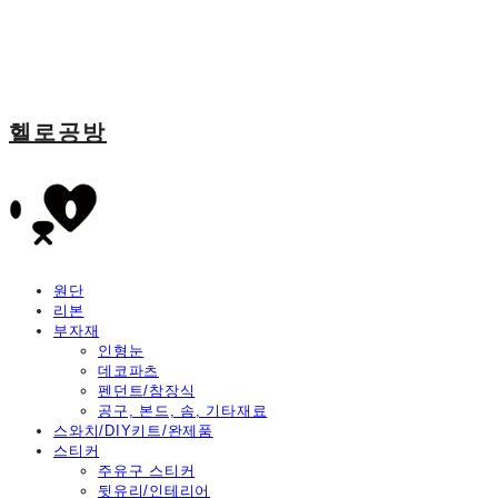
헬로공방
원단
리본
부자재
인형눈
데코파츠
펜던트/참장식
공구, 본드, 솜, 기타재료
스와치/DIY키트/완제품
스티커
주유구 스티커
뒷유리/인테리어