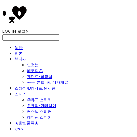
LOG IN
로그인
원단
리본
부자재
인형눈
데코파츠
펜던트/참장식
공구, 본드, 솜, 기타재료
스와치/DIY키트/완제품
스티커
주유구 스티커
뒷유리/인테리어
커스텀 스티커
레터링 스티커
★할인품목★
Q&A