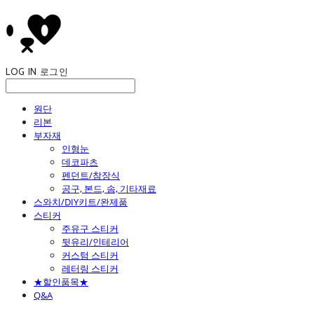
LOG IN
로그인
원단
리본
부자재
인형눈
데코파츠
펜던트/참장식
공구, 본드, 솜, 기타재료
스와치/DIY키트/완제품
스티커
주유구 스티커
뒷유리/인테리어
커스텀 스티커
레터링 스티커
★할인품목★
Q&A