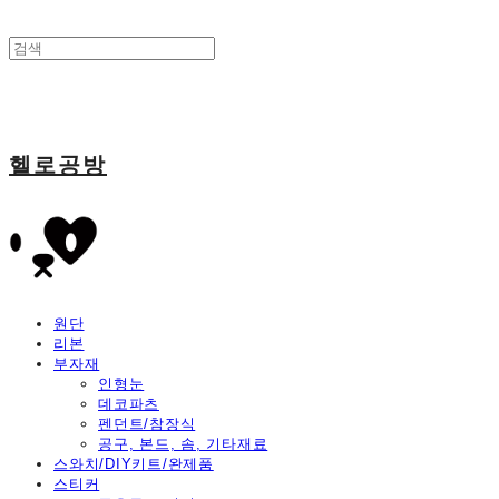
헬로공방
원단
리본
부자재
인형눈
데코파츠
펜던트/참장식
공구, 본드, 솜, 기타재료
스와치/DIY키트/완제품
스티커