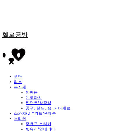
헬로공방
원단
리본
부자재
인형눈
데코파츠
펜던트/참장식
공구, 본드, 솜, 기타재료
스와치/DIY키트/완제품
스티커
주유구 스티커
뒷유리/인테리어