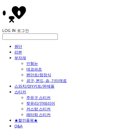
LOG IN
로그인
원단
리본
부자재
인형눈
데코파츠
펜던트/참장식
공구, 본드, 솜, 기타재료
스와치/DIY키트/완제품
스티커
주유구 스티커
뒷유리/인테리어
커스텀 스티커
레터링 스티커
★할인품목★
Q&A