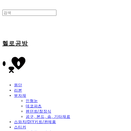
헬로공방
원단
리본
부자재
인형눈
데코파츠
펜던트/참장식
공구, 본드, 솜, 기타재료
스와치/DIY키트/완제품
스티커