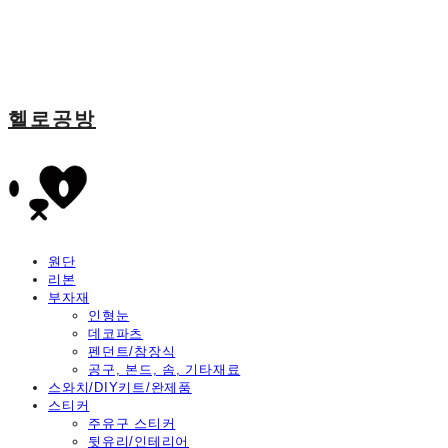
헬로공방
원단
리본
부자재
인형눈
데코파츠
펜던트/참장식
공구, 본드, 솜, 기타재료
스와치/DIY키트/완제품
스티커
주유구 스티커
뒷유리/인테리어