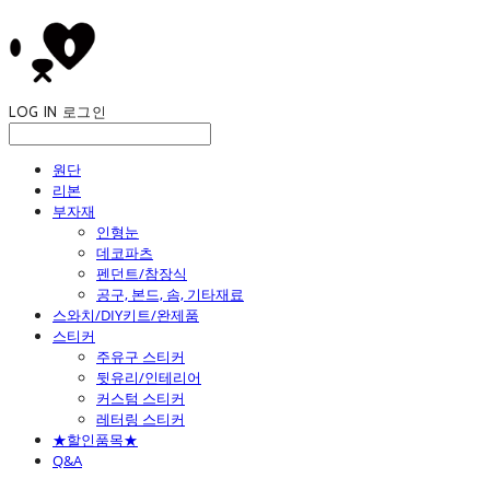
LOG IN
로그인
원단
리본
부자재
인형눈
데코파츠
펜던트/참장식
공구, 본드, 솜, 기타재료
스와치/DIY키트/완제품
스티커
주유구 스티커
뒷유리/인테리어
커스텀 스티커
레터링 스티커
★할인품목★
Q&A