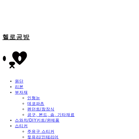
헬로공방
원단
리본
부자재
인형눈
데코파츠
펜던트/참장식
공구, 본드, 솜, 기타재료
스와치/DIY키트/완제품
스티커
주유구 스티커
뒷유리/인테리어