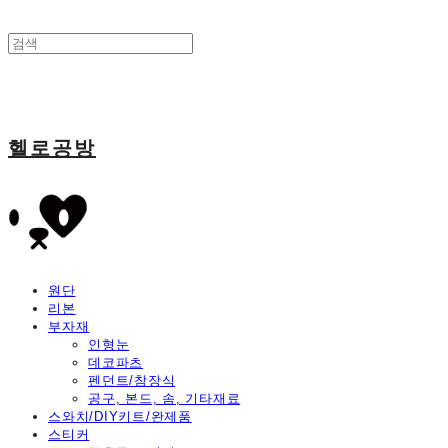
헬로공방
원단
리본
부자재
인형눈
데코파츠
펜던트/참장식
공구, 본드, 솜, 기타재료
스와치/DIY키트/완제품
스티커