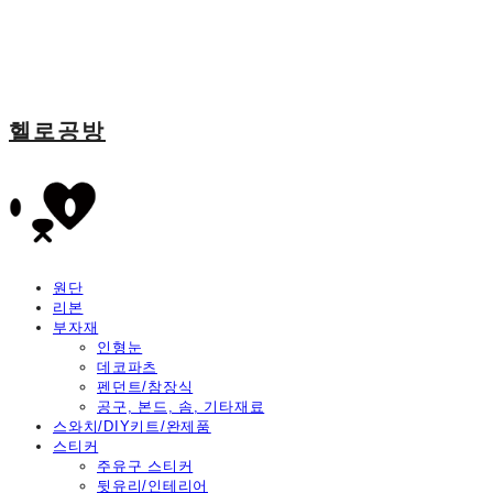
헬로공방
원단
리본
부자재
인형눈
데코파츠
펜던트/참장식
공구, 본드, 솜, 기타재료
스와치/DIY키트/완제품
스티커
주유구 스티커
뒷유리/인테리어