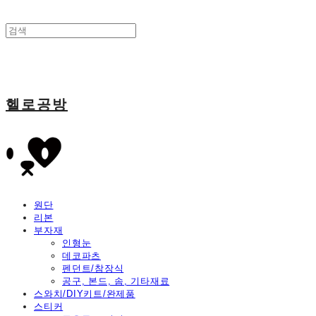
헬로공방
원단
리본
부자재
인형눈
데코파츠
펜던트/참장식
공구, 본드, 솜, 기타재료
스와치/DIY키트/완제품
스티커