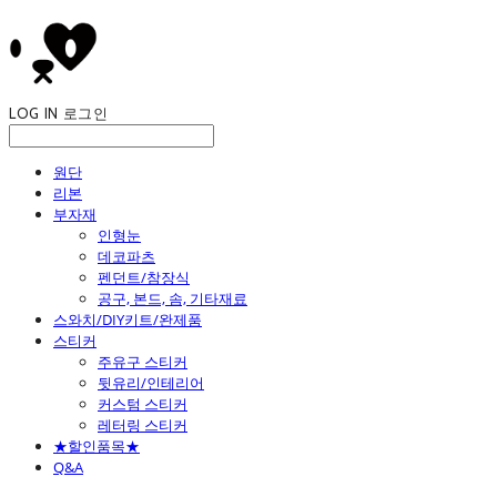
LOG IN
로그인
원단
리본
부자재
인형눈
데코파츠
펜던트/참장식
공구, 본드, 솜, 기타재료
스와치/DIY키트/완제품
스티커
주유구 스티커
뒷유리/인테리어
커스텀 스티커
레터링 스티커
★할인품목★
Q&A