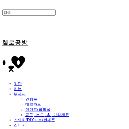
헬로공방
원단
리본
부자재
인형눈
데코파츠
펜던트/참장식
공구, 본드, 솜, 기타재료
스와치/DIY키트/완제품
스티커