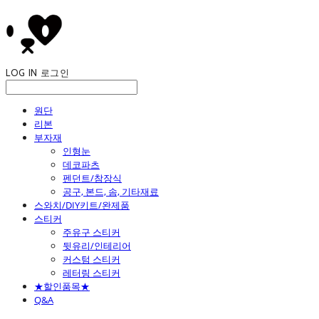
LOG IN
로그인
원단
리본
부자재
인형눈
데코파츠
펜던트/참장식
공구, 본드, 솜, 기타재료
스와치/DIY키트/완제품
스티커
주유구 스티커
뒷유리/인테리어
커스텀 스티커
레터링 스티커
★할인품목★
Q&A