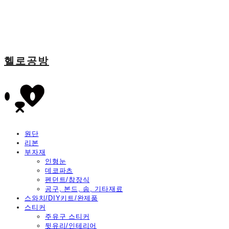
헬로공방
원단
리본
부자재
인형눈
데코파츠
펜던트/참장식
공구, 본드, 솜, 기타재료
스와치/DIY키트/완제품
스티커
주유구 스티커
뒷유리/인테리어