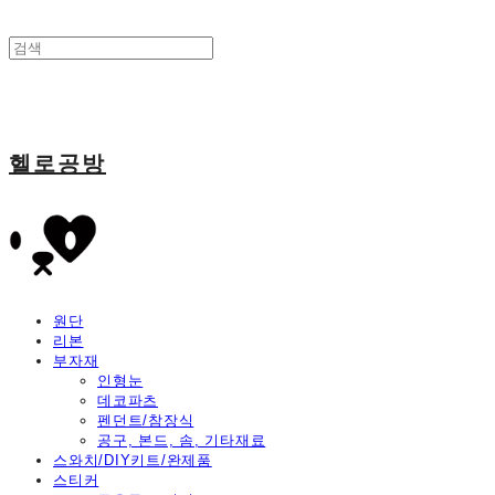
헬로공방
원단
리본
부자재
인형눈
데코파츠
펜던트/참장식
공구, 본드, 솜, 기타재료
스와치/DIY키트/완제품
스티커