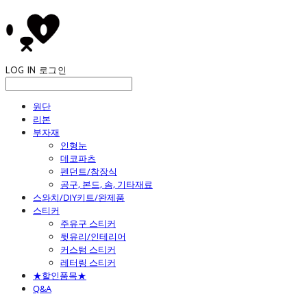
LOG IN
로그인
원단
리본
부자재
인형눈
데코파츠
펜던트/참장식
공구, 본드, 솜, 기타재료
스와치/DIY키트/완제품
스티커
주유구 스티커
뒷유리/인테리어
커스텀 스티커
레터링 스티커
★할인품목★
Q&A