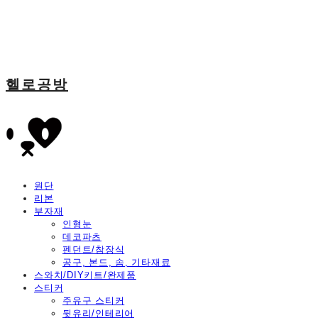
헬로공방
원단
리본
부자재
인형눈
데코파츠
펜던트/참장식
공구, 본드, 솜, 기타재료
스와치/DIY키트/완제품
스티커
주유구 스티커
뒷유리/인테리어