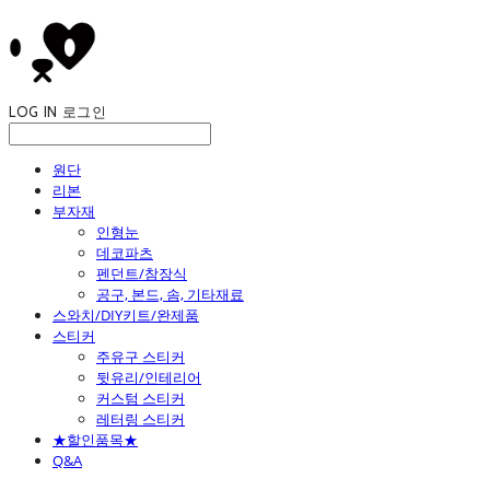
LOG IN
로그인
원단
리본
부자재
인형눈
데코파츠
펜던트/참장식
공구, 본드, 솜, 기타재료
스와치/DIY키트/완제품
스티커
주유구 스티커
뒷유리/인테리어
커스텀 스티커
레터링 스티커
★할인품목★
Q&A