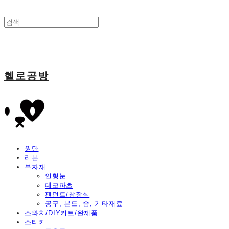
헬로공방
원단
리본
부자재
인형눈
데코파츠
펜던트/참장식
공구, 본드, 솜, 기타재료
스와치/DIY키트/완제품
스티커