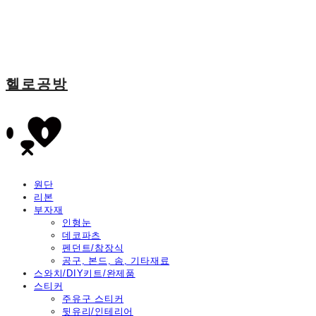
헬로공방
원단
리본
부자재
인형눈
데코파츠
펜던트/참장식
공구, 본드, 솜, 기타재료
스와치/DIY키트/완제품
스티커
주유구 스티커
뒷유리/인테리어