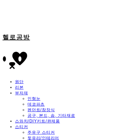
헬로공방
원단
리본
부자재
인형눈
데코파츠
펜던트/참장식
공구, 본드, 솜, 기타재료
스와치/DIY키트/완제품
스티커
주유구 스티커
뒷유리/인테리어