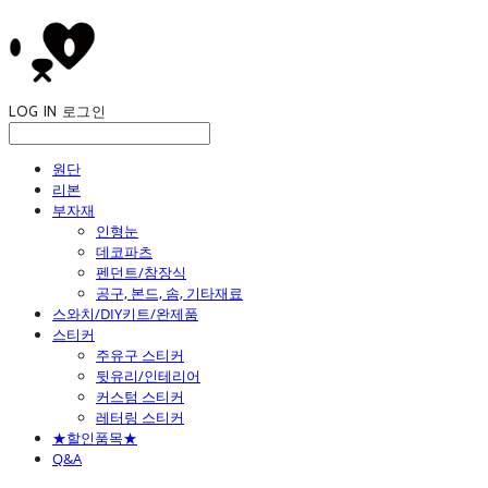
LOG IN
로그인
원단
리본
부자재
인형눈
데코파츠
펜던트/참장식
공구, 본드, 솜, 기타재료
스와치/DIY키트/완제품
스티커
주유구 스티커
뒷유리/인테리어
커스텀 스티커
레터링 스티커
★할인품목★
Q&A