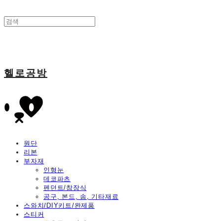
헬로공방
원단
리본
부자재
인형눈
데코파츠
펜던트/참장식
공구, 본드, 솜, 기타재료
스와치/DIY키트/완제품
스티커