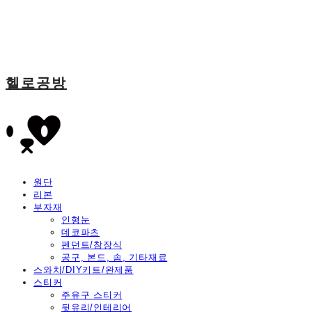
헬로공방
원단
리본
부자재
인형눈
데코파츠
펜던트/참장식
공구, 본드, 솜, 기타재료
스와치/DIY키트/완제품
스티커
주유구 스티커
뒷유리/인테리어