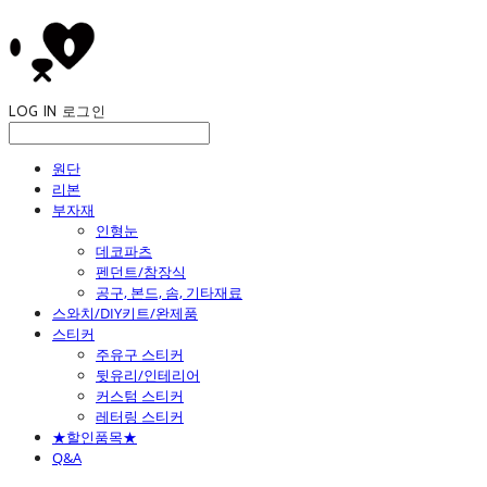
LOG IN
로그인
원단
리본
부자재
인형눈
데코파츠
펜던트/참장식
공구, 본드, 솜, 기타재료
스와치/DIY키트/완제품
스티커
주유구 스티커
뒷유리/인테리어
커스텀 스티커
레터링 스티커
★할인품목★
Q&A