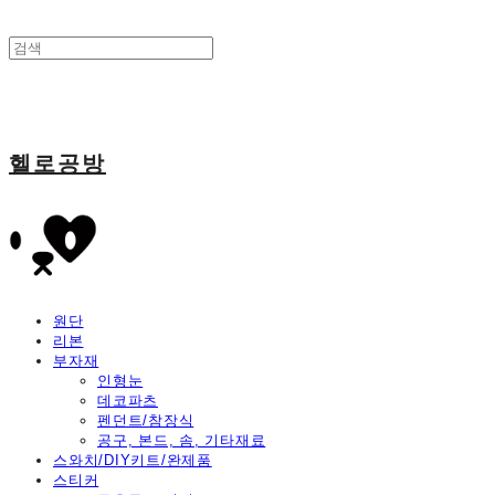
헬로공방
원단
리본
부자재
인형눈
데코파츠
펜던트/참장식
공구, 본드, 솜, 기타재료
스와치/DIY키트/완제품
스티커