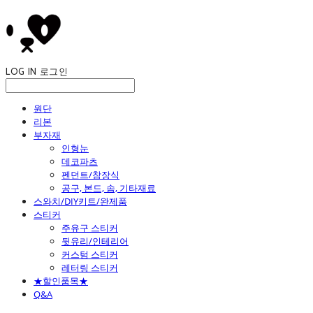
LOG IN
로그인
원단
리본
부자재
인형눈
데코파츠
펜던트/참장식
공구, 본드, 솜, 기타재료
스와치/DIY키트/완제품
스티커
주유구 스티커
뒷유리/인테리어
커스텀 스티커
레터링 스티커
★할인품목★
Q&A