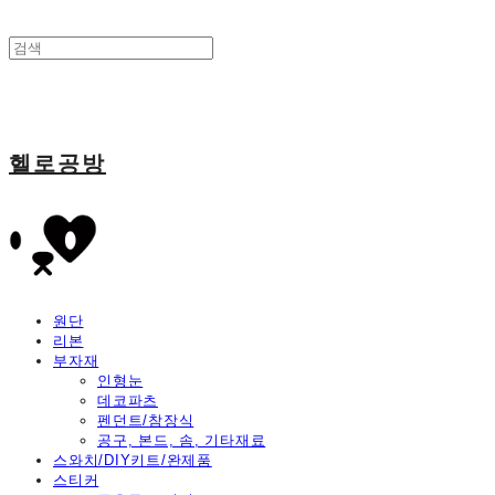
헬로공방
원단
리본
부자재
인형눈
데코파츠
펜던트/참장식
공구, 본드, 솜, 기타재료
스와치/DIY키트/완제품
스티커