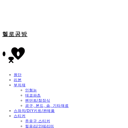
헬로공방
원단
리본
부자재
인형눈
데코파츠
펜던트/참장식
공구, 본드, 솜, 기타재료
스와치/DIY키트/완제품
스티커
주유구 스티커
뒷유리/인테리어