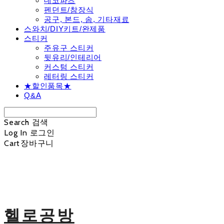
데코파츠
펜던트/참장식
공구, 본드, 솜, 기타재료
스와치/DIY키트/완제품
스티커
주유구 스티커
뒷유리/인테리어
커스텀 스티커
레터링 스티커
★할인품목★
Q&A
Search
검색
Log In
로그인
Cart
장바구니
헬로공방