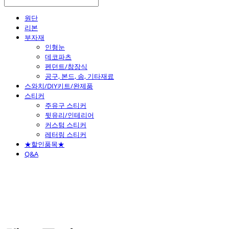
원단
리본
부자재
인형눈
데코파츠
펜던트/참장식
공구, 본드, 솜, 기타재료
스와치/DIY키트/완제품
스티커
주유구 스티커
뒷유리/인테리어
커스텀 스티커
레터링 스티커
★할인품목★
Q&A