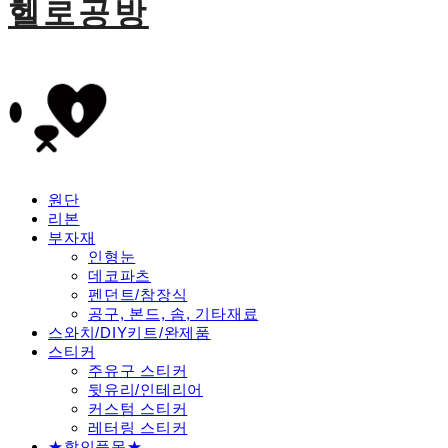
헬로공방
원단
리본
부자재
인형눈
데코파츠
펜던트/참장식
공구, 본드, 솜, 기타재료
스와치/DIY키트/완제품
스티커
주유구 스티커
뒷유리/인테리어
커스텀 스티커
레터링 스티커
★할인품목★