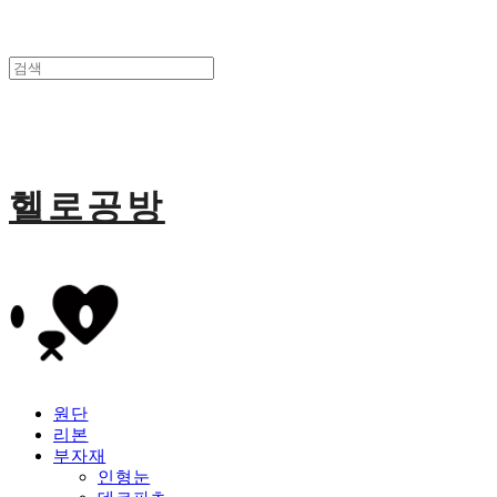
헬로공방
원단
리본
부자재
인형눈