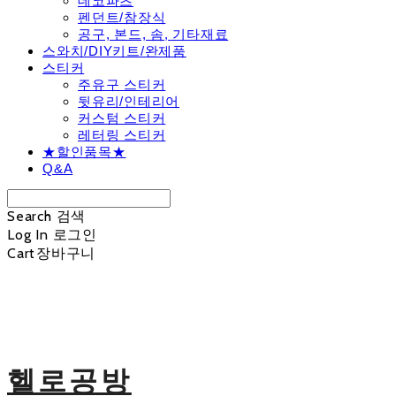
데코파츠
펜던트/참장식
공구, 본드, 솜, 기타재료
스와치/DIY키트/완제품
스티커
주유구 스티커
뒷유리/인테리어
커스텀 스티커
레터링 스티커
★할인품목★
Q&A
Search
검색
Log In
로그인
Cart
장바구니
헬로공방