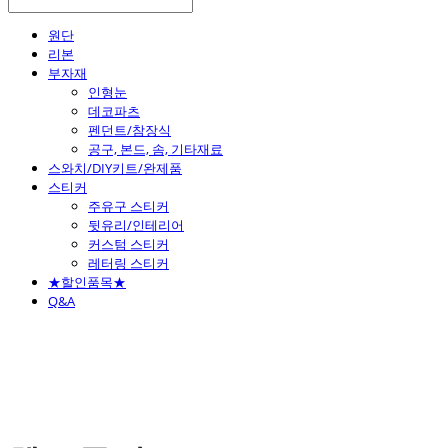
원단
리본
부자재
인형눈
데코파츠
펜던트/참장식
공구, 본드, 솜, 기타재료
스와치/DIY키트/완제품
스티커
주유구 스티커
뒷유리/인테리어
커스텀 스티커
레터링 스티커
★할인품목★
Q&A