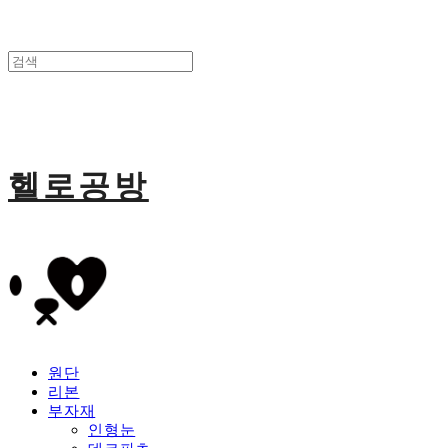
헬로공방
원단
리본
부자재
인형눈