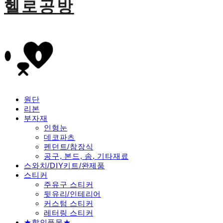
헬로공방
원단
리본
부자재
인형눈
데코파츠
펜던트/참장식
공구, 본드, 솜, 기타재료
스와치/DIY키트/완제품
스티커
주유구 스티커
뒷유리/인테리어
커스텀 스티커
레터링 스티커
★할인품목★