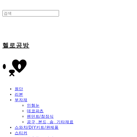
헬로공방
원단
리본
부자재
인형눈
데코파츠
펜던트/참장식
공구, 본드, 솜, 기타재료
스와치/DIY키트/완제품
스티커