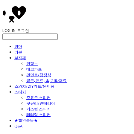
LOG IN
로그인
원단
리본
부자재
인형눈
데코파츠
펜던트/참장식
공구, 본드, 솜, 기타재료
스와치/DIY키트/완제품
스티커
주유구 스티커
뒷유리/인테리어
커스텀 스티커
레터링 스티커
★할인품목★
Q&A