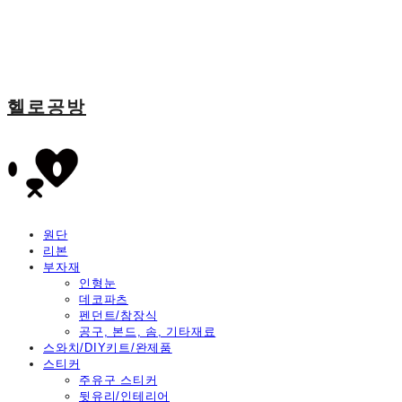
헬로공방
원단
리본
부자재
인형눈
데코파츠
펜던트/참장식
공구, 본드, 솜, 기타재료
스와치/DIY키트/완제품
스티커
주유구 스티커
뒷유리/인테리어