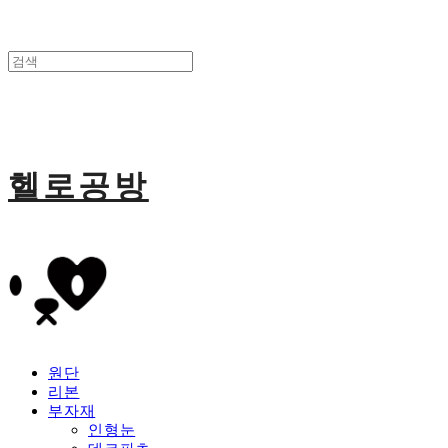
헬로공방
원단
리본
부자재
인형눈