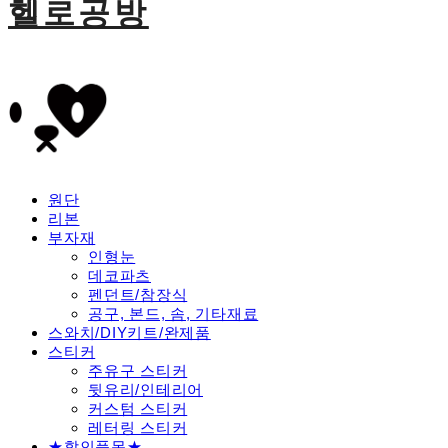
헬로공방
원단
리본
부자재
인형눈
데코파츠
펜던트/참장식
공구, 본드, 솜, 기타재료
스와치/DIY키트/완제품
스티커
주유구 스티커
뒷유리/인테리어
커스텀 스티커
레터링 스티커
★할인품목★