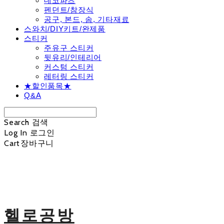
데코파츠
펜던트/참장식
공구, 본드, 솜, 기타재료
스와치/DIY키트/완제품
스티커
주유구 스티커
뒷유리/인테리어
커스텀 스티커
레터링 스티커
★할인품목★
Q&A
Search
검색
Log In
로그인
Cart
장바구니
헬로공방