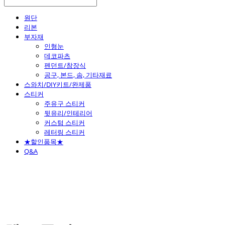
원단
리본
부자재
인형눈
데코파츠
펜던트/참장식
공구, 본드, 솜, 기타재료
스와치/DIY키트/완제품
스티커
주유구 스티커
뒷유리/인테리어
커스텀 스티커
레터링 스티커
★할인품목★
Q&A