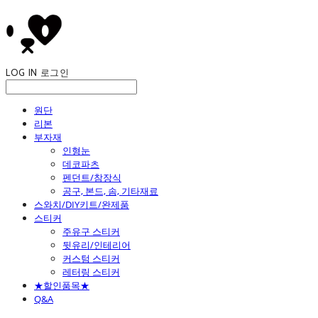
LOG IN
로그인
원단
리본
부자재
인형눈
데코파츠
펜던트/참장식
공구, 본드, 솜, 기타재료
스와치/DIY키트/완제품
스티커
주유구 스티커
뒷유리/인테리어
커스텀 스티커
레터링 스티커
★할인품목★
Q&A