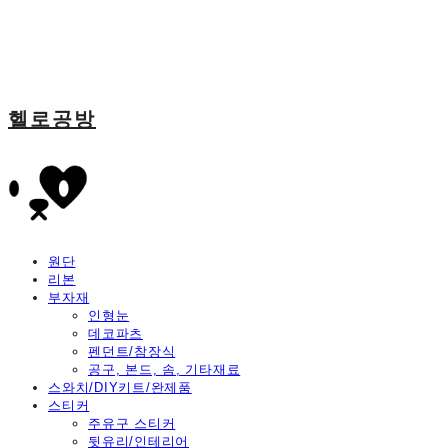
헬로공방
원단
리본
부자재
인형눈
데코파츠
펜던트/참장식
공구, 본드, 솜, 기타재료
스와치/DIY키트/완제품
스티커
주유구 스티커
뒷유리/인테리어