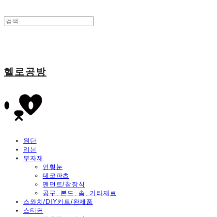
헬로공방
원단
리본
부자재
인형눈
데코파츠
펜던트/참장식
공구, 본드, 솜, 기타재료
스와치/DIY키트/완제품
스티커