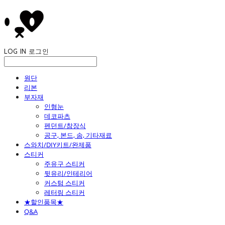
LOG IN
로그인
원단
리본
부자재
인형눈
데코파츠
펜던트/참장식
공구, 본드, 솜, 기타재료
스와치/DIY키트/완제품
스티커
주유구 스티커
뒷유리/인테리어
커스텀 스티커
레터링 스티커
★할인품목★
Q&A