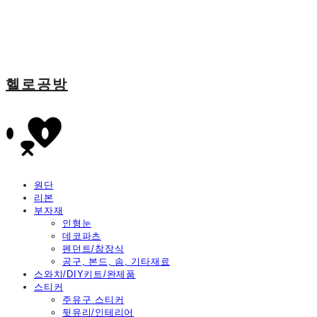
헬로공방
원단
리본
부자재
인형눈
데코파츠
펜던트/참장식
공구, 본드, 솜, 기타재료
스와치/DIY키트/완제품
스티커
주유구 스티커
뒷유리/인테리어