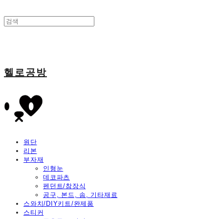
헬로공방
원단
리본
부자재
인형눈
데코파츠
펜던트/참장식
공구, 본드, 솜, 기타재료
스와치/DIY키트/완제품
스티커