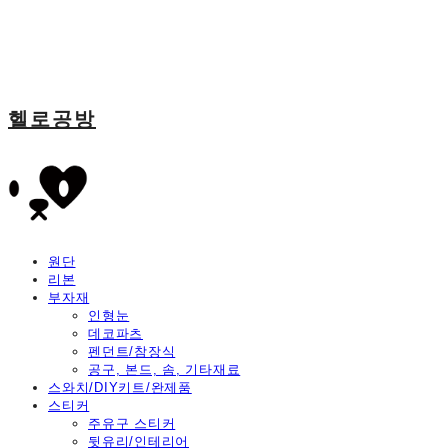
헬로공방
원단
리본
부자재
인형눈
데코파츠
펜던트/참장식
공구, 본드, 솜, 기타재료
스와치/DIY키트/완제품
스티커
주유구 스티커
뒷유리/인테리어