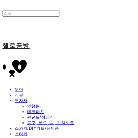
헬로공방
원단
리본
부자재
인형눈
데코파츠
펜던트/참장식
공구, 본드, 솜, 기타재료
스와치/DIY키트/완제품
스티커