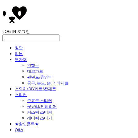
LOG IN
로그인
원단
리본
부자재
인형눈
데코파츠
펜던트/참장식
공구, 본드, 솜, 기타재료
스와치/DIY키트/완제품
스티커
주유구 스티커
뒷유리/인테리어
커스텀 스티커
레터링 스티커
★할인품목★
Q&A