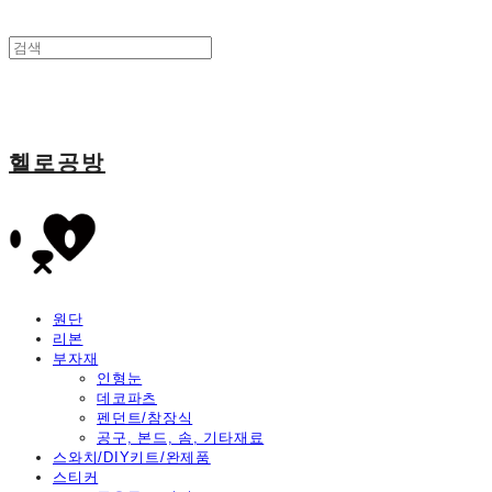
헬로공방
원단
리본
부자재
인형눈
데코파츠
펜던트/참장식
공구, 본드, 솜, 기타재료
스와치/DIY키트/완제품
스티커