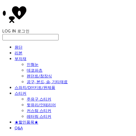
LOG IN
로그인
원단
리본
부자재
인형눈
데코파츠
펜던트/참장식
공구, 본드, 솜, 기타재료
스와치/DIY키트/완제품
스티커
주유구 스티커
뒷유리/인테리어
커스텀 스티커
레터링 스티커
★할인품목★
Q&A