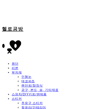
헬로공방
원단
리본
부자재
인형눈
데코파츠
펜던트/참장식
공구, 본드, 솜, 기타재료
스와치/DIY키트/완제품
스티커
주유구 스티커
뒷유리/인테리어