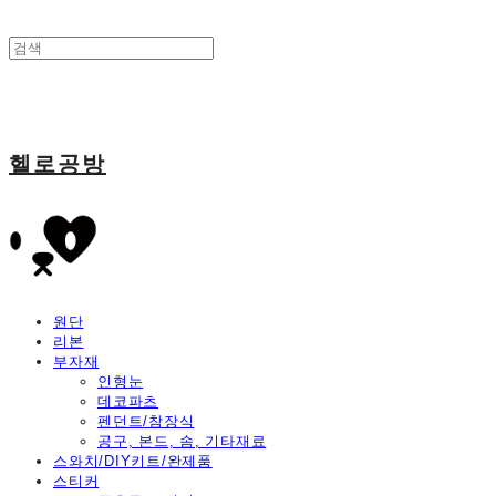
헬로공방
원단
리본
부자재
인형눈
데코파츠
펜던트/참장식
공구, 본드, 솜, 기타재료
스와치/DIY키트/완제품
스티커