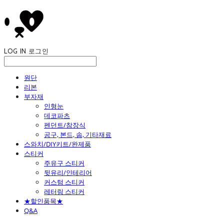
LOG IN
로그인
원단
리본
부자재
인형눈
데코파츠
펜던트/참장식
공구, 본드, 솜, 기타재료
스와치/DIY키트/완제품
스티커
주유구 스티커
뒷유리/인테리어
커스텀 스티커
레터링 스티커
★할인품목★
Q&A