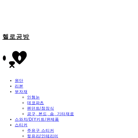
헬로공방
원단
리본
부자재
인형눈
데코파츠
펜던트/참장식
공구, 본드, 솜, 기타재료
스와치/DIY키트/완제품
스티커
주유구 스티커
뒷유리/인테리어