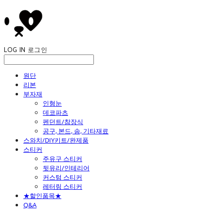
LOG IN
로그인
원단
리본
부자재
인형눈
데코파츠
펜던트/참장식
공구, 본드, 솜, 기타재료
스와치/DIY키트/완제품
스티커
주유구 스티커
뒷유리/인테리어
커스텀 스티커
레터링 스티커
★할인품목★
Q&A