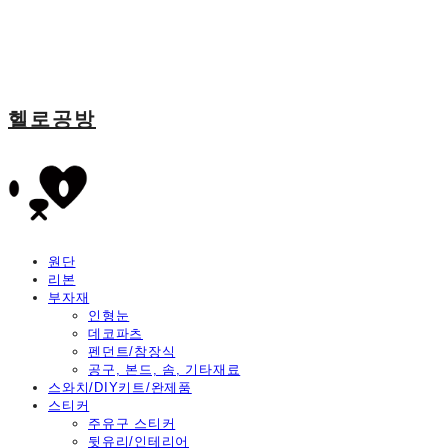
헬로공방
원단
리본
부자재
인형눈
데코파츠
펜던트/참장식
공구, 본드, 솜, 기타재료
스와치/DIY키트/완제품
스티커
주유구 스티커
뒷유리/인테리어