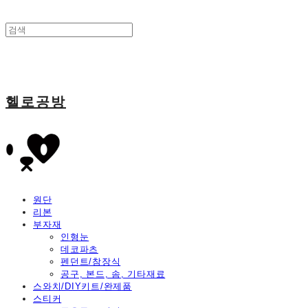
헬로공방
원단
리본
부자재
인형눈
데코파츠
펜던트/참장식
공구, 본드, 솜, 기타재료
스와치/DIY키트/완제품
스티커