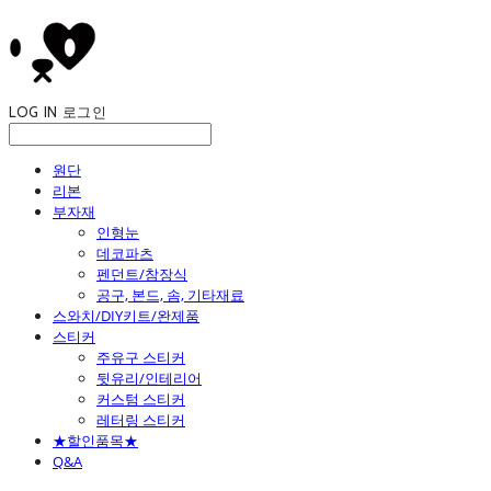
LOG IN
로그인
원단
리본
부자재
인형눈
데코파츠
펜던트/참장식
공구, 본드, 솜, 기타재료
스와치/DIY키트/완제품
스티커
주유구 스티커
뒷유리/인테리어
커스텀 스티커
레터링 스티커
★할인품목★
Q&A