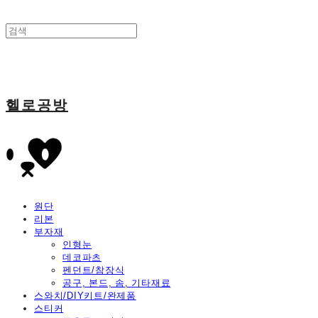
헬로공방
원단
리본
부자재
인형눈
데코파츠
펜던트/참장식
공구, 본드, 솜, 기타재료
스와치/DIY키트/완제품
스티커