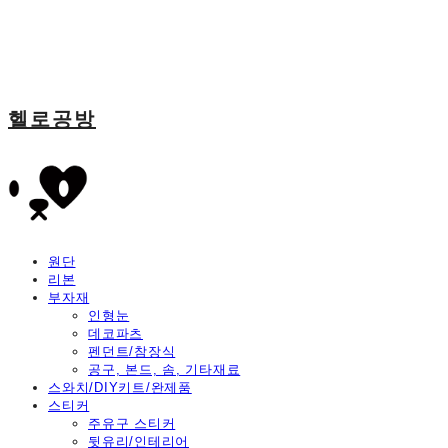
헬로공방
원단
리본
부자재
인형눈
데코파츠
펜던트/참장식
공구, 본드, 솜, 기타재료
스와치/DIY키트/완제품
스티커
주유구 스티커
뒷유리/인테리어