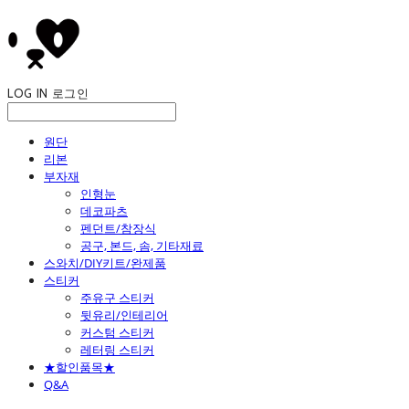
LOG IN
로그인
원단
리본
부자재
인형눈
데코파츠
펜던트/참장식
공구, 본드, 솜, 기타재료
스와치/DIY키트/완제품
스티커
주유구 스티커
뒷유리/인테리어
커스텀 스티커
레터링 스티커
★할인품목★
Q&A