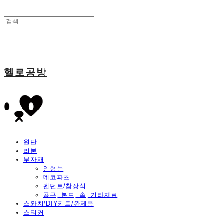
헬로공방
원단
리본
부자재
인형눈
데코파츠
펜던트/참장식
공구, 본드, 솜, 기타재료
스와치/DIY키트/완제품
스티커