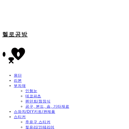
헬로공방
원단
리본
부자재
인형눈
데코파츠
펜던트/참장식
공구, 본드, 솜, 기타재료
스와치/DIY키트/완제품
스티커
주유구 스티커
뒷유리/인테리어