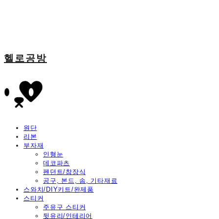
헬로공방
원단
리본
부자재
인형눈
데코파츠
펜던트/참장식
공구, 본드, 솜, 기타재료
스와치/DIY키트/완제품
스티커
주유구 스티커
뒷유리/인테리어