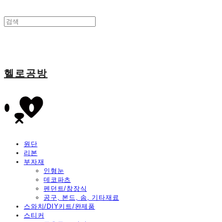
헬로공방
원단
리본
부자재
인형눈
데코파츠
펜던트/참장식
공구, 본드, 솜, 기타재료
스와치/DIY키트/완제품
스티커