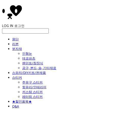
LOG IN
로그인
원단
리본
부자재
인형눈
데코파츠
펜던트/참장식
공구, 본드, 솜, 기타재료
스와치/DIY키트/완제품
스티커
주유구 스티커
뒷유리/인테리어
커스텀 스티커
레터링 스티커
★할인품목★
Q&A