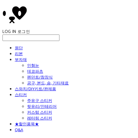
LOG IN
로그인
원단
리본
부자재
인형눈
데코파츠
펜던트/참장식
공구, 본드, 솜, 기타재료
스와치/DIY키트/완제품
스티커
주유구 스티커
뒷유리/인테리어
커스텀 스티커
레터링 스티커
★할인품목★
Q&A