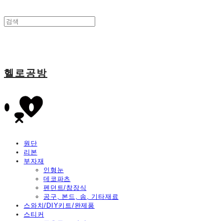
헬로공방
원단
리본
부자재
인형눈
데코파츠
펜던트/참장식
공구, 본드, 솜, 기타재료
스와치/DIY키트/완제품
스티커