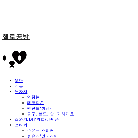
헬로공방
원단
리본
부자재
인형눈
데코파츠
펜던트/참장식
공구, 본드, 솜, 기타재료
스와치/DIY키트/완제품
스티커
주유구 스티커
뒷유리/인테리어