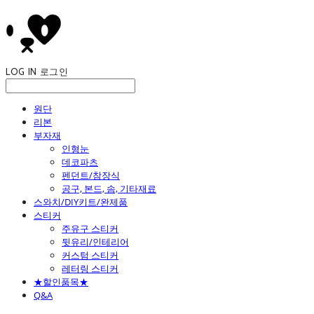
LOG IN
로그인
원단
리본
부자재
인형눈
데코파츠
펜던트/참장식
공구, 본드, 솜, 기타재료
스와치/DIY키트/완제품
스티커
주유구 스티커
뒷유리/인테리어
커스텀 스티커
레터링 스티커
★할인품목★
Q&A