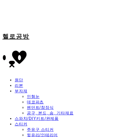
헬로공방
원단
리본
부자재
인형눈
데코파츠
펜던트/참장식
공구, 본드, 솜, 기타재료
스와치/DIY키트/완제품
스티커
주유구 스티커
뒷유리/인테리어