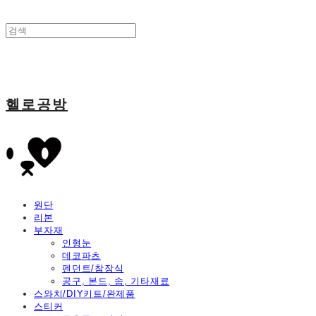
헬로공방
원단
리본
부자재
인형눈
데코파츠
펜던트/참장식
공구, 본드, 솜, 기타재료
스와치/DIY키트/완제품
스티커