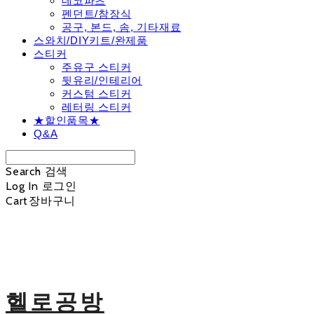
데코파츠
펜던트/참장식
공구, 본드, 솜, 기타재료
스와치/DIY키트/완제품
스티커
주유구 스티커
뒷유리/인테리어
커스텀 스티커
레터링 스티커
★할인품목★
Q&A
Search
검색
Log In
로그인
Cart
장바구니
헬로공방