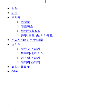
원단
리본
부자재
인형눈
데코파츠
펜던트/참장식
공구, 본드, 솜, 기타재료
스와치/DIY키트/완제품
스티커
주유구 스티커
뒷유리/인테리어
커스텀 스티커
레터링 스티커
★할인품목★
Q&A