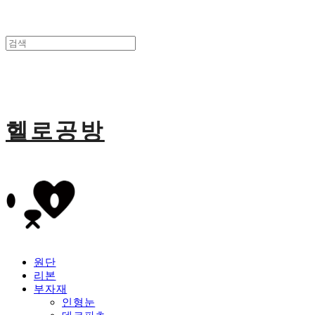
헬로공방
원단
리본
부자재
인형눈