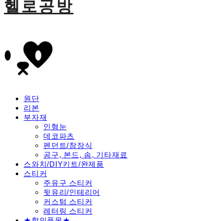
헬로공방
원단
리본
부자재
인형눈
데코파츠
펜던트/참장식
공구, 본드, 솜, 기타재료
스와치/DIY키트/완제품
스티커
주유구 스티커
뒷유리/인테리어
커스텀 스티커
레터링 스티커
★할인품목★