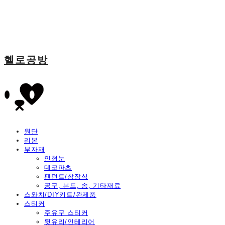
헬로공방
원단
리본
부자재
인형눈
데코파츠
펜던트/참장식
공구, 본드, 솜, 기타재료
스와치/DIY키트/완제품
스티커
주유구 스티커
뒷유리/인테리어