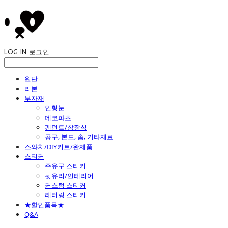
LOG IN
로그인
원단
리본
부자재
인형눈
데코파츠
펜던트/참장식
공구, 본드, 솜, 기타재료
스와치/DIY키트/완제품
스티커
주유구 스티커
뒷유리/인테리어
커스텀 스티커
레터링 스티커
★할인품목★
Q&A