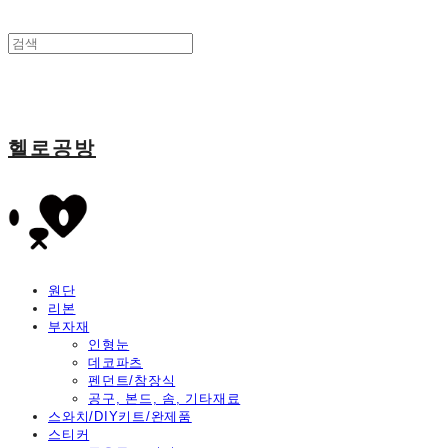
헬로공방
원단
리본
부자재
인형눈
데코파츠
펜던트/참장식
공구, 본드, 솜, 기타재료
스와치/DIY키트/완제품
스티커